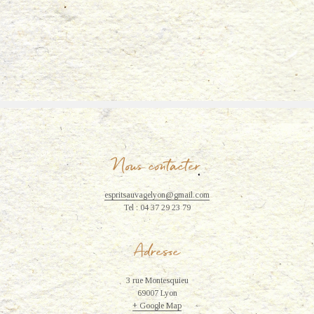
n
q
u
i
n
a
Nous contacter
espritsauvagelyon@gmail.com
Tel : 04 37 29 23 79
Adresse
3 rue Montesquieu
69007 Lyon
+ Google Map