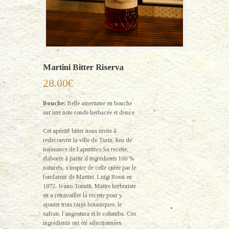
Martini Bitter Riserva
28.00
€
Bouche:
Belle amertume en bouche
sur une note ronde herbacée et douce
Cet apéritif bitter nous invite à
redécouvrir la ville de Turin, lieu de
naissance de l’aperitivo.Sa recette,
élaborée à partir d’ingrédients 100 %
naturels, s’inspire de celle créée par le
fondateur de Martini, Luigi Rossi en
1872. Ivano Tonutti, Maitre herboriste
en a retravailler la recette pour y
ajouter trois rares botaniques, le
safran, l’angostura et le columba. Ces
ingrédients ont été sélectionnées