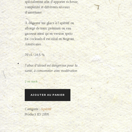
spécialement afin d’apporter richesse,
complexité et différents niveaux
d’amertume
À déguster sur glace à l’apéritif ou
allongé de tonic prémium ou eau
gazeuse ainsi qu’en version spritz .
En cocktails il est idéal en Negroni,
Americano.
70 cl / 28.5 %
l’abus d’alcool est dangereux pour la
santé, à consommer avec modération
2 en stock
AJOUTER AU PANIER
Catégorie :
Apéritif
Product ID:
2605