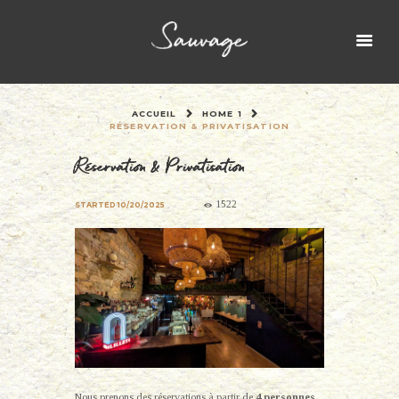
ACCUEIL
HOME 1
RÉSERVATION & PRIVATISATION
Réservation & Privatisation
1522
STARTED
10/20/2025
Nous prenons des réservations à partir de
4 personnes