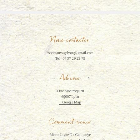
l
l
e
Nous contacter
espritsauvagelyon@gmail.com
Tel : 04 37 29 23 79
Adresse
3 rue Montesquieu
69007 Lyon
+ Google Map
Comment venir
Métro: Ligne D / Guillotière