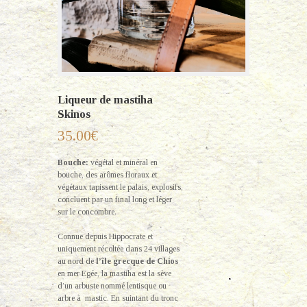
Liqueur de mastiha
Skinos
35.00
€
Bouche:
végétal et minéral en
bouche, des arômes floraux et
végétaux tapissent le palais, explosifs,
concluent par un final long et léger
sur le concombre.
Connue depuis Hippocrate et
uniquement récoltée dans 24 villages
au nord de
l’île grecque de Chios
en mer Egée, la mastiha est la sève
d’un arbuste nommé lentisque ou
arbre à mastic. En suintant du tronc