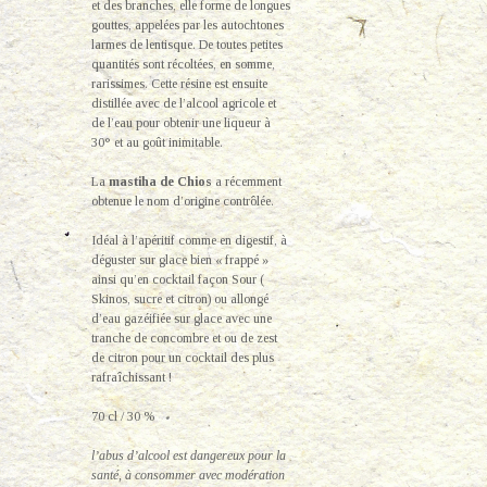
et des branches, elle forme de longues
gouttes, appelées par les autochtones
larmes de lentisque. De toutes petites
quantités sont récoltées, en somme,
rarissimes. Cette résine est ensuite
distillée avec de l’alcool agricole et
de l’eau pour obtenir une liqueur à
30° et au goût inimitable.
La
mastiha de Chios
a récemment
obtenue le nom d’origine contrôlée.
Idéal à l’apéritif comme en digestif, à
déguster sur glace bien « frappé »
ainsi qu’en cocktail façon Sour (
Skinos, sucre et citron) ou allongé
d’eau gazéifiée sur glace avec une
tranche de concombre et ou de zest
de citron pour un cocktail des plus
rafraîchissant !
70 cl / 30 %
l’abus d’alcool est dangereux pour la
santé, à consommer avec modération