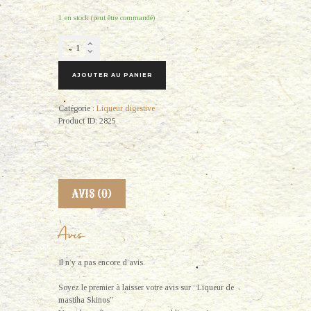
1 en stock (peut être commandé)
quantité
de
Liqueur
AJOUTER AU PANIER
de
mastiha
Skinos
Catégorie :
Liqueur digestive
Product ID:
2825
AVIS (0)
Avis
Il n’y a pas encore d’avis.
Soyez le premier à laisser votre avis sur “Liqueur de
mastiha Skinos”