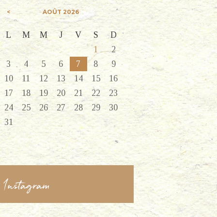
AOÛT
2026
L
M
M
J
V
S
D
1
2
3
4
5
6
7
8
9
10
11
12
13
14
15
16
17
18
19
20
21
22
23
Next item
24
25
26
27
28
29
30
image-9
31
Instagram