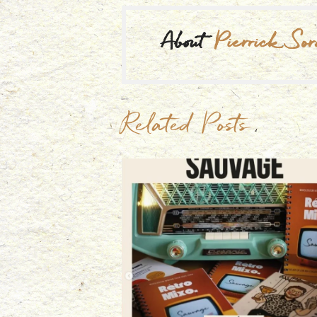
About
Pierrick Sor
Related Posts