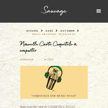
ACCUEIL
2020
OCTOBRE
DAILY ARCHIVES: 10/30/2020
Nouvelle Carte Coquetels à
emporter
2810
10/30/2020
Notre nouvelle carte de COQUETELS TO GO,