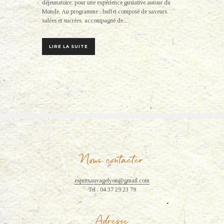
déjeunatoire, pour une expérience gustative autour du
Monde. Au programme : buffet composé de saveurs
salées et sucrées, accompagné de...
LIRE LA SUITE
Nous contacter
espritsauvagelyon@gmail.com
Tel : 04 37 29 23 79
Adresse