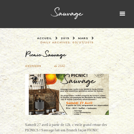
ACCUEIL
2019
MARS
DAILY ARCHIVES: 03/27/2019
Picnic Sauvage
2642
03/27/2019
Samedi 27 avril à partir de 12h, c’est le grand retour des
PICNICS ! Sauvage fait son Brunch façon PICNIC